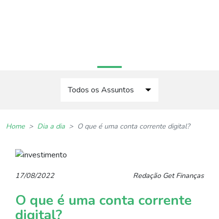
Home
Quem Somos
Contato
PORTAL GET. FINANÇAS
Todos os Assuntos
Dia-a-dia
Home
Dia a dia
O que é uma conta corrente digital?
Gestão de Dívidas
Planejamento Financeiro
17/08/2022
Redação Get Finanças
Investimento
O que é uma conta corrente
digital?