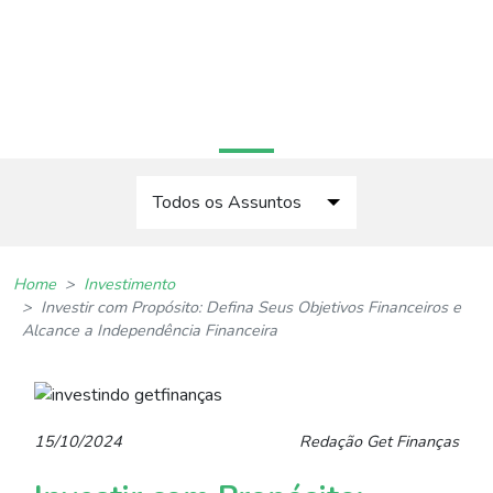
Home
Quem Somos
Contato
PORTAL GET. FINANÇAS
Todos os Assuntos
Dia-a-dia
Home
Investimento
Gestão de Dívidas
Investir com Propósito: Defina Seus Objetivos Financeiros e
Alcance a Independência Financeira
Planejamento Financeiro
Investimento
15/10/2024
Redação Get Finanças