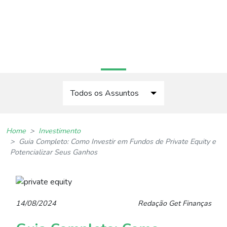
Home
Quem Somos
Contato
PORTAL GET. FINANÇAS
Todos os Assuntos
Dia-a-dia
Home
Investimento
Gestão de Dívidas
Guia Completo: Como Investir em Fundos de Private Equity e
Potencializar Seus Ganhos
Planejamento Financeiro
Investimento
14/08/2024
Redação Get Finanças